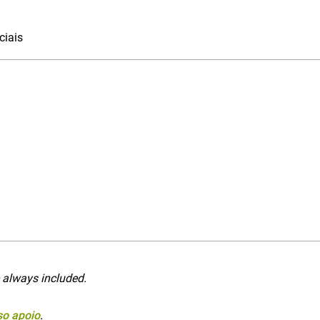
ciais
 always included.
so apoio
.