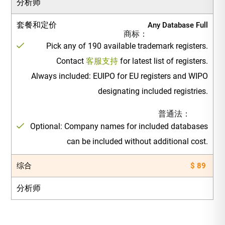
分析师
套餐和定价
Any Database Full
商标：
Pick any of 190 available trademark registers.
Contact
客服支持
for latest list of registers.
Always included: EUIPO for EU registers and WIPO
designating included registries.
普通法：
Optional: Company names for included databases
can be included without additional cost.
综合
$ 89
分析师