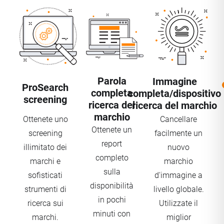
Parola
Immagine
ProSearch
completa
completa/dispositivo
screening
ricerca del
ricerca del marchio
marchio
Ottenete uno
Cancellare
Ottenete un
screening
facilmente un
report
illimitato dei
nuovo
completo
marchi e
marchio
sulla
sofisticati
d'immagine a
disponibilità
strumenti di
livello globale.
in pochi
ricerca sui
Utilizzate il
minuti con
marchi.
miglior