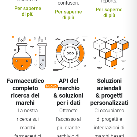
reports.
confusori.
Per saperne
Per saperne
Per saperne
di più
di più
di più
Farmaceutico
API del
Soluzioni
completo
marchio
aziendali
NUOVO
ricerca dei
& soluzioni
& progetti
marchi
per i dati
personalizzati
La nostra
Ottenete
Ci occupiamo
ricerca sui
l'accesso al
di progetti e
marchi
più grande
integrazioni di
farmaceutici
archivio di
marchi basati