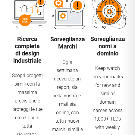
Ricerca
Sorveglianza
Sorveglianza
completa
nomi a
Marchi
di design
dominio
industriale
Ogni
Keep watch
settimana
Scopri progetti
on your marks
riceverete un
simili con la
for new and
report, sia
massima
similar
nella vostra e-
precisione e
domain
mail sia
proteggi le tue
names across
online, con
creazioni in
1,000+ TLDs
tutti i nuovi
tutta
with weekly
marchi simili e
sicurezza.